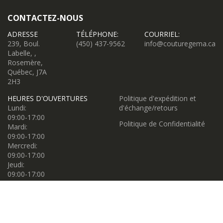
CONTACTEZ-NOUS
ADRESSE
TÉLÉPHONE:
COURRIEL:
239, Boul.
(450) 437-9562
info@couturegema.ca
Labelle, ,
Rosemère,
Québec, J7A
2H3
HEURES D'OUVERTURES
Politique d'expédition et
Lundi:
d'échange/retours
09:00-17:00
Politique de Confidentialité
Mardi:
09:00-17:00
Mercredi:
09:00-17:00
Jeudi:
09:00-17:00
Vendredi:
09:00-17:00
Samedi:
09:00-17:00
Dimanche: