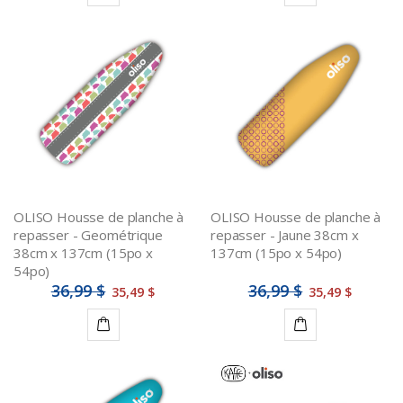
Ajouter
Ajouter
au
au
panier
panier
OLISO Housse de planche à
OLISO Housse de planche à
repasser - Geométrique
repasser - Jaune 38cm x
38cm x 137cm (15po x
137cm (15po x 54po)
54po)
36,99 $
36,99 $
35,49 $
35,49 $
Ajouter
Ajouter
au
au