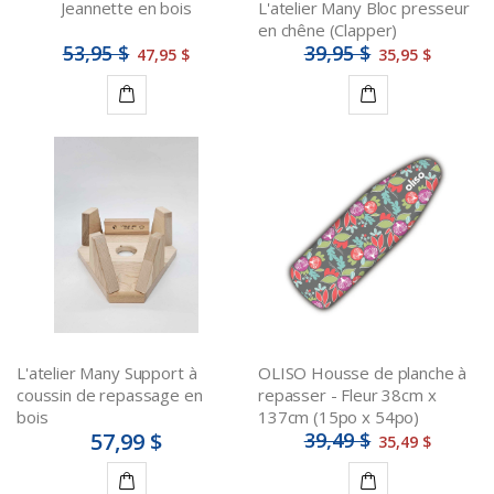
Jeannette en bois
L'atelier Many Bloc presseur
en chêne (Clapper)
53,95 $
39,95 $
47,95 $
35,95 $
Ajouter
Ajouter
au
au
panier
panier
L'atelier Many Support à
OLISO Housse de planche à
coussin de repassage en
repasser - Fleur 38cm x
bois
137cm (15po x 54po)
57,99 $
39,49 $
35,49 $