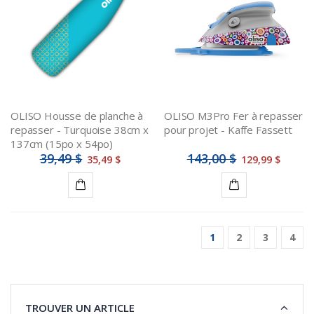
panier
panier
OLISO Housse de planche à
OLISO M3Pro Fer à repasser
repasser - Turquoise 38cm x
pour projet - Kaffe Fassett
137cm (15po x 54po)
39,49 $
143,00 $
35,49 $
129,99 $
Ajouter
Ajouter
au
au
1
2
3
4
panier
panier
TROUVER UN ARTICLE