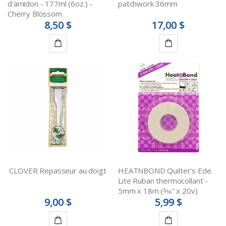
d'amidon - 177ml (6oz.) -
patchwork 36mm
Cherry Blossom
8,50 $
17,00 $
Ajouter
Ajouter
au
au
panier
panier
CLOVER Repasseur au doigt
HEATNBOND Quilter's Ede
Lite Ruban thermocollant -
5mm x 18m (3⁄16″ x 20v)
9,00 $
5,99 $