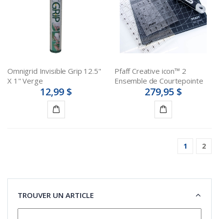
Omnigrid Invisible Grip 12.5"
Pfaff Creative icon™ 2
X 1" Verge
Ensemble de Courtepointe
12,99 $
279,95 $
Ajouter
Ajouter
au
au
1
2
panier
panier
TROUVER UN ARTICLE