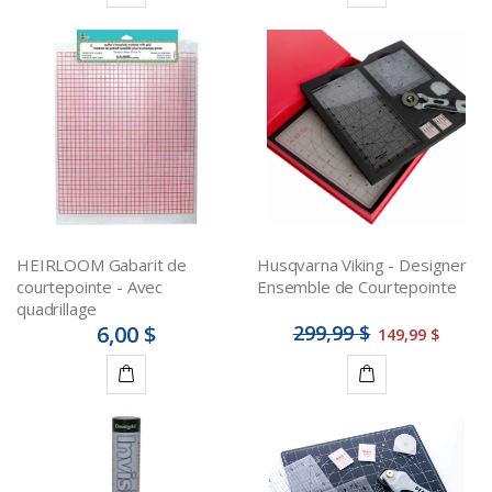
Ajouter
Ajouter
au
au
panier
panier
HEIRLOOM Gabarit de
Husqvarna Viking - Designer
courtepointe - Avec
Ensemble de Courtepointe
quadrillage
6,00 $
299,99 $
149,99 $
Ajouter
Ajouter
au
au
panier
panier