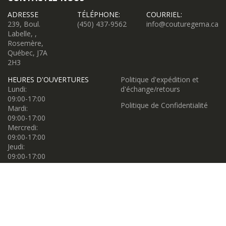
ADRESSE
TÉLÉPHONE:
COURRIEL:
239, Boul.
(450) 437-9562
info@couturegema.ca
Labelle, ,
Rosemère,
Québec, J7A
2H3
HEURES D'OUVERTURES
Politique d'expédition et
Lundi:
d'échange/retours
09:00-17:00
Politique de Confidentialité
Mardi:
09:00-17:00
Mercredi:
09:00-17:00
Jeudi:
09:00-17:00
Vendredi:
09:00-17:00
Samedi:
09:00-17:00
Dimanche:
11:00-16:00