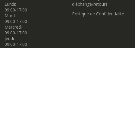
Lundi:
d'échange/retours
09:00-17:00
Politique de Confidentialité
Mardi:
09:00-17:00
Mercredi:
09:00-17:00
Jeudi:
09:00-17:00
Vendredi:
09:00-17:00
Samedi:
09:00-17:00
Dimanche:
11:00-16:00
Propulsé par