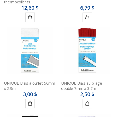
thermocollants
12,60 $
6,79 $
Détails
Ajouter
au
panier
UNIQUE Biais à ourlet 50mm
UNIQUE Biais au pliage
x 2.3m
double 7mm x 3.7m
3,00 $
2,50 $
Détails
Détails