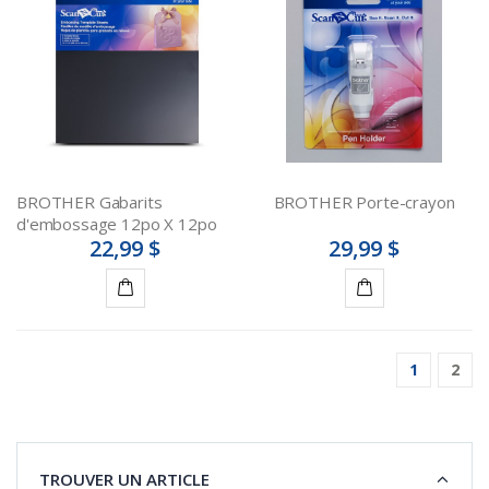
panier
panier
BROTHER Gabarits
BROTHER Porte-crayon
d'embossage 12po X 12po
22,99 $
29,99 $
Ajouter
Ajouter
au
au
1
2
panier
panier
TROUVER UN ARTICLE