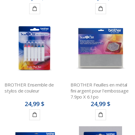
Ajouter
Ajouter
au
au
panier
panier
BROTHER Ensemble de
BROTHER Feuilles en métal
stylos de couleur
fini argent pour l'embossage
7.9po X 6.1po
24,99 $
24,99 $
Ajouter
Ajouter
au
au