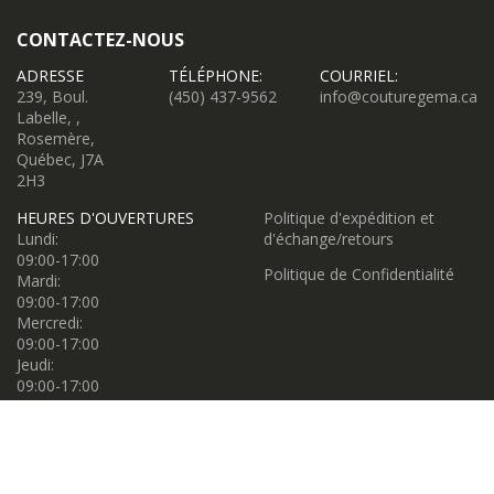
CONTACTEZ-NOUS
ADRESSE
TÉLÉPHONE:
COURRIEL:
239, Boul.
(450) 437-9562
info@couturegema.ca
Labelle, ,
Rosemère,
Québec, J7A
2H3
HEURES D'OUVERTURES
Politique d'expédition et
Lundi:
d'échange/retours
09:00-17:00
Politique de Confidentialité
Mardi:
09:00-17:00
Mercredi:
09:00-17:00
Jeudi:
09:00-17:00
Vendredi:
09:00-17:00
Samedi:
09:00-17:00
Dimanche: