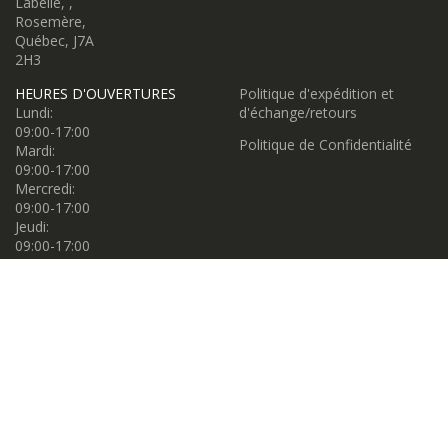
Labelle, ,
Rosemère,
Québec, J7A
2H3
HEURES D'OUVERTURES
Politique d'expédition et
Lundi:
d'échange/retours
09:00-17:00
Politique de Confidentialité
Mardi:
09:00-17:00
Mercredi:
09:00-17:00
Jeudi:
09:00-17:00
Vendredi:
09:00-17:00
Samedi:
09:00-17:00
Dimanche:
11:00-16:00