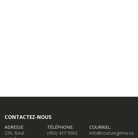
CONTACTEZ-NOUS
ADRESSE
TÉLÉPHONE:
COURRIEL:
239, Boul.
(450) 437-9562
info@couturegema.ca