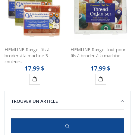
panier
panier
HEMLINE Range-fils à
HEMLINE Range-tout pour
broder à la machine 3
fils à broder à la machine
couleurs
17,99 $
17,99 $
Ajouter
Ajouter
au
au
TROUVER UN ARTICLE
panier
panier