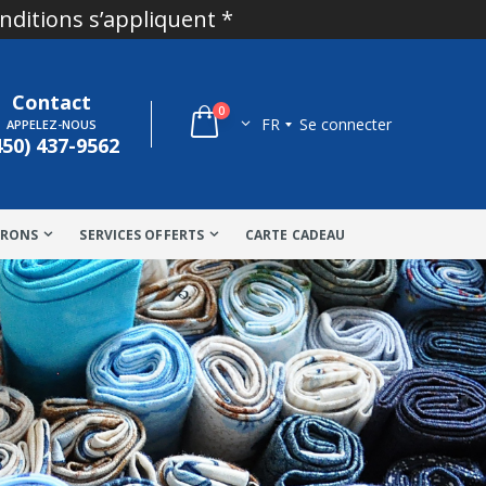
onditions s’appliquent *
Contact
0
FR
Se connecter
APPELEZ-NOUS
450) 437-9562
TRONS
SERVICES OFFERTS
CARTE CADEAU