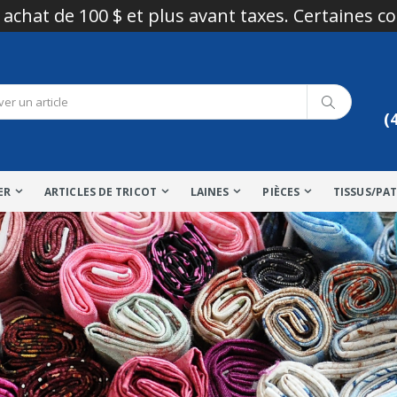
 achat de 100 $ et plus avant taxes. Certaines c
(
ER
ARTICLES DE TRICOT
LAINES
PIÈCES
TISSUS/PA