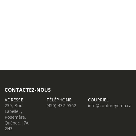
CONTACTEZ-NOUS
ADRESSE
TÉLÉPHONE:
COURRIEL:
239, Boul.
(450) 437-9562
info@couturegema.ca
Labelle, ,
Rosemère,
Québec, J7A
2H3