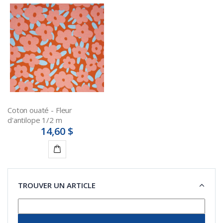
Coton ouaté - Fleur
d'antilope 1/2 m
14,60 $
Ajouter
au
TROUVER UN ARTICLE
panier