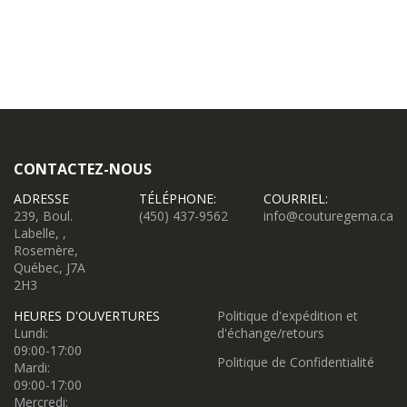
CONTACTEZ-NOUS
ADRESSE
TÉLÉPHONE:
COURRIEL:
239, Boul.
(450) 437-9562
info@couturegema.ca
Labelle, ,
Rosemère,
Québec, J7A
2H3
HEURES D'OUVERTURES
Politique d'expédition et
Lundi:
d'échange/retours
09:00-17:00
Politique de Confidentialité
Mardi:
09:00-17:00
Mercredi: