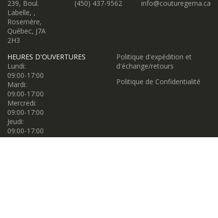
239, Boul.
(450) 437-9562
info@couturegema.ca
Labelle, ,
Rosemère,
Québec, J7A
2H3
HEURES D'OUVERTURES
Politique d'expédition et
Lundi:
d'échange/retours
09:00-17:00
Politique de Confidentialité
Mardi:
09:00-17:00
Mercredi:
09:00-17:00
Jeudi:
09:00-17:00
Vendredi:
09:00-17:00
Samedi:
09:00-17:00
Dimanche:
11:00-16:00