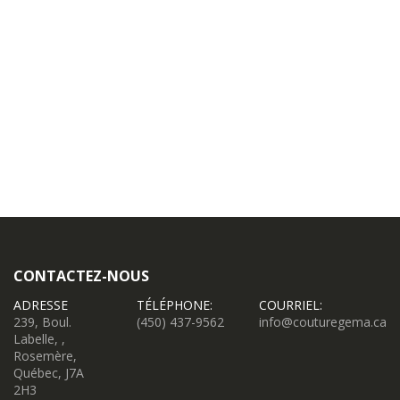
CONTACTEZ-NOUS
ADRESSE
TÉLÉPHONE:
COURRIEL:
239, Boul.
(450) 437-9562
info@couturegema.ca
Labelle, ,
Rosemère,
Québec, J7A
2H3