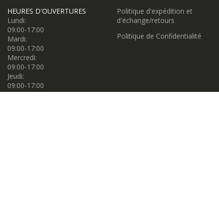
HEURES D'OUVERTURES
Politique d'expédition et
Lundi:
d'échange/retours
09:00-17:00
Politique de Confidentialité
Mardi:
09:00-17:00
Mercredi:
09:00-17:00
Jeudi:
09:00-17:00
Vendredi:
09:00-17:00
Samedi:
09:00-17:00
Dimanche:
11:00-16:00
Propulsé par