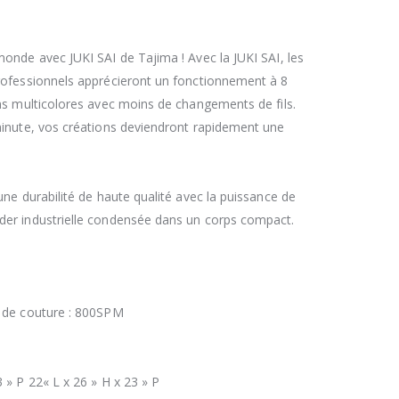
monde avec JUKI SAI de Tajima ! Avec la JUKI SAI, les
rofessionnels apprécieront un fonctionnement à 8
ons multicolores avec moins de changements de fils.
minute, vos créations deviendront rapidement une
une durabilité de haute qualité avec la puissance de
der industrielle condensée dans un corps compact.
e de couture : 800SPM
 » P 22« L x 26 » H x 23 » P