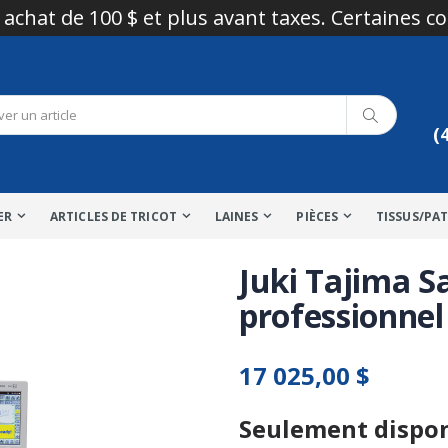
 achat de 100 $ et plus avant taxes. Certaines c
(
ER
ARTICLES DE TRICOT
LAINES
PIÈCES
TISSUS/PA
Juki Tajima S
professionnel 
17 025,00 $
Seulement dispo