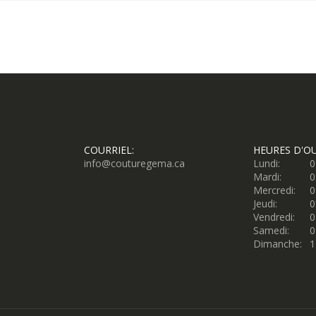
COURRIEL:
HEURES D'O
info@couturegema.ca
Lundi:
0
Mardi:
0
Mercredi:
0
Jeudi:
0
Vendredi:
0
Samedi:
0
Dimanche:
1