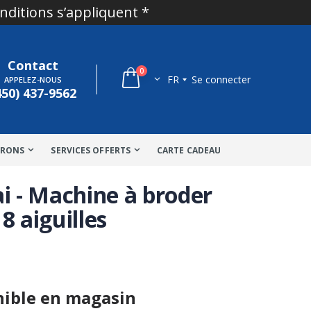
onditions s’appliquent *
Contact
0
FR
Se connecter
APPELEZ-NOUS
450) 437-9562
TRONS
SERVICES OFFERTS
CARTE CADEAU
ai - Machine à broder
8 aiguilles
nible en magasin