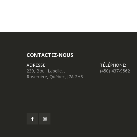
CONTACTEZ-NOUS
ADRESSE
TÉLÉPHONE:
239, Boul. Labelle, ,
(450) 437-9562
Rosemère, Québec, J7A 2H3