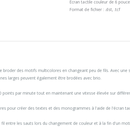
Écran tactile couleur de 6 pouc
Format de fichier : .dst, .tcf
le de broder des motifs multicolores en changeant peu de fils. Avec un
 zones larges peuvent également être brodées avec brio.
00 points par minute tout en maintenant une vitesse élevée sur différe
ères pour créer des textes et des monogrammes à l'aide de l'écran tact
l entre les sauts lors du changement de couleur et à la fin d'un motif